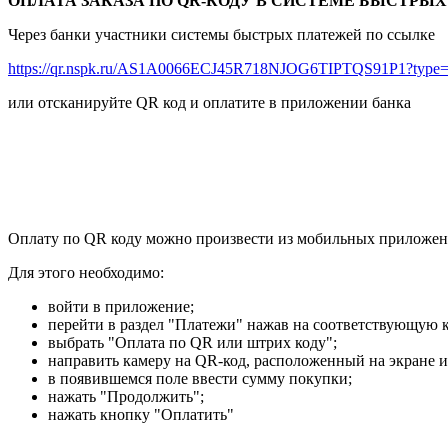
ОПЛАТА ЗАКАЗА ПО QR-КОДУ В СИСТЕМЕ БЫСТРЫХ
Через банки участники системы быстрых платежей по ссылке
https://qr.nspk.ru/AS1A0066ECJ45R718NJOG6TIPTQS91P1?typ
или отсканируйте QR код и оплатите в приложении банка
Оплату по QR коду можно произвести из мобильных приложен
Для этого необходимо:
войти в приложение;
перейти в раздел "Платежи" нажав на соответствующую к
выбрать "Оплата по QR или штрих коду";
направить камеру на QR-код, расположенный на экране и
в появившемся поле ввести сумму покупки;
нажать "Продолжить";
нажать кнопку "Оплатить"