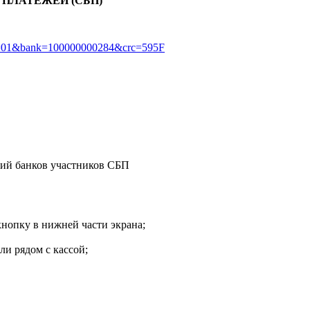
 ПЛАТЕЖЕЙ (СБП)
e=01&bank=100000000284&crc=595F
ий банков участников СБП
нопку в нижней части экрана;
ли рядом с кассой;