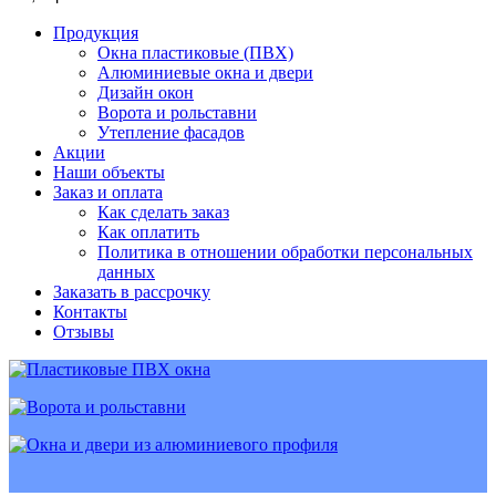
Продукция
Окна пластиковые (ПВХ)
Алюминиевые окна и двери
Дизайн окон
Ворота и рольставни
Утепление фасадов
Акции
Наши объекты
Заказ и оплата
Как сделать заказ
Как оплатить
Политика в отношении обработки персональных
данных
Заказать в рассрочку
Контакты
Отзывы