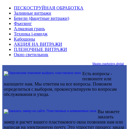
ПЕСКОСТРУЙНАЯ ОБРАБОТКА
Заливные витражи
Бевели (фацетные витражи)
Фьюзинг
Алмазная грань
Техника i-имидж
Кабошоны
АКЦИЯ НА ВИТРАЖИ
ПЛЕНОЧНЫЕ ВИТРАЖИ
Окно светильник
Master marketing digital
Есть вопросы -
позвоните или
напишите нам. Мы ответим на все вопросы. Поможем
определиться с выбором, проконсультируем по вопросам
обслуживания и ухода.
Вы можете
заказать
замер и расчет вашего пластикового окна позвонив нам или
написав на электронную почту. Это упростит процесс заказа